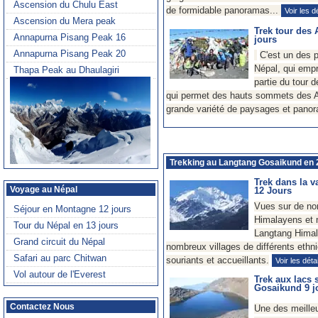
de formidable panoramas...
Voir les d
Trek tour des
jours
C'est un des 
Népal, qui emp
partie du tour 
qui permet des hauts sommets des 
grande variété de paysages et pano
Trekking au Langtang Gosaikund en
Trek dans la v
12 Jours
Vues sur de n
Himalayens et 
Langtang Hima
nombreux villages de différents ethni
souriants et accueillants.
Voir les déta
Trek aux lacs 
Gosaikund 9 j
Une des meille