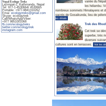
variée du Népal
les hélambu. V
nombreux sommets Himalayens et dé
sacrés de Gosaikunda, lieu de pèleri
les détails
Trek des Rhod
Cet trek se dér
superbe, très r
diverses suivant
cultures sont en terrasses.
Voir les dé