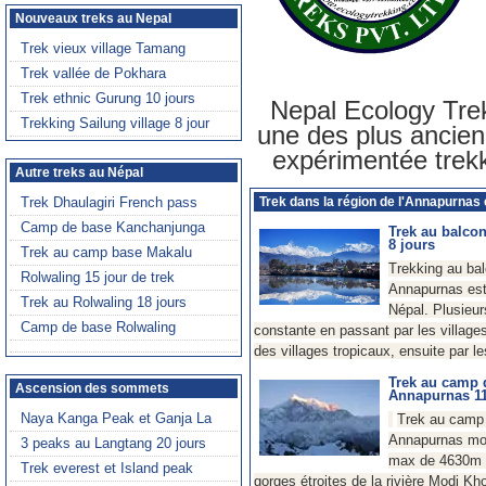
Nepal Ecology Tre
une des plus ancie
expérimentée trekk
Trek dans la région de l'Annapurnas
Trek au balco
8 jours
Trekking au ba
Annapurnas est
Népal. Plusieur
constante en passant par les villages
des villages tropicaux, ensuite par l
Trek au camp 
Annapurnas 11
Trek au camp
Annapurnas mon
max de 4630m e
gorges étroites de la rivière Modi Kho