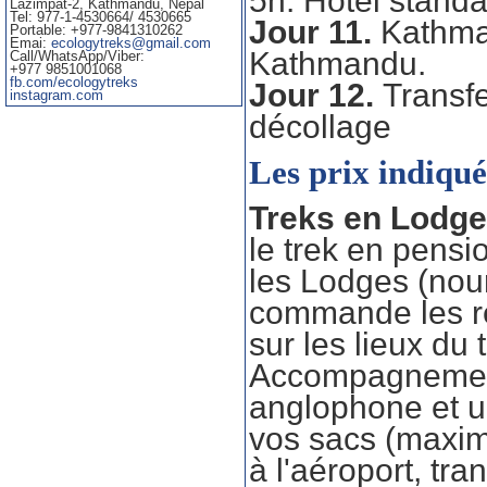
5h. Hôtel stand
Jour 11.
Kathman
Kathmandu.
Jour 12.
Transfe
décollage
Les prix indiqu
Treks en Lodge
le trek en pens
les Lodges (nour
commande les rep
sur les lieux du 
Accompagnement
anglophone et u
vos sacs (maxim
à l'aéroport, tra