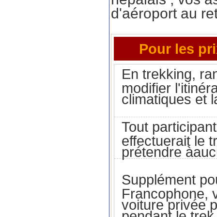
d'aéroport au re
Pour les pr
En trekking, ra
modifier l'itiné
climatiques et 
Tout participant
effectuerait le
prétendre àauc
Supplément pour
Francophone, 
voiture privée p
pendant le trek