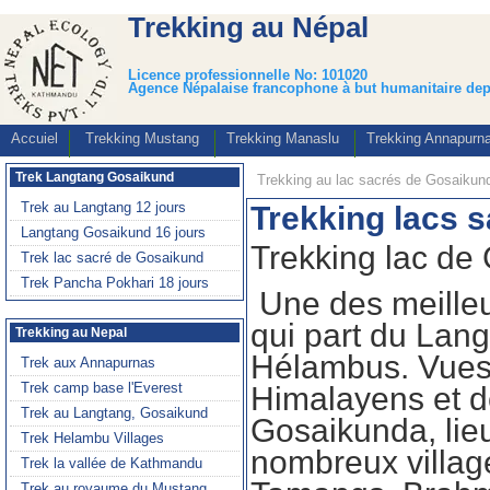
Trekking au Népal
Licence professionnelle No: 101020
Agence Népalaise francophone à but humanitaire dep
Accuiel
Trekking Mustang
Trekking Manaslu
Trekking Annapurn
Trekking au lac sacrés de Gosaikun
Trekking lacs 
Trekking lac de
Une des meilleu
qui part du Lang
Hélambus. Vues
Himalayens et d
Gosaikunda, lie
nombreux village