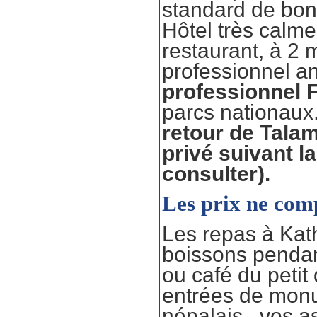
standard de bonn
Hôtel très calm
restaurant, à 2
professionnel a
professionnel
parcs nationaux
retour de Tala
privé suivant la
consulter).
Les prix ne com
Les repas à Kath
boissons pendant 
ou café du peti
entrées de monum
népalais , vos a