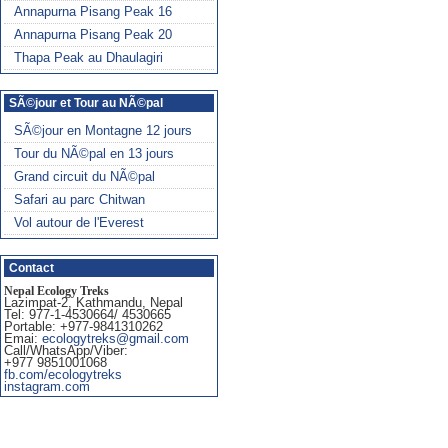
Annapurna Pisang Peak 16
Annapurna Pisang Peak 20
Thapa Peak au Dhaulagiri
SÃ©jour et Tour au NÃ©pal
SÃ©jour en Montagne 12 jours
Tour du NÃ©pal en 13 jours
Grand circuit du NÃ©pal
Safari au parc Chitwan
Vol autour de l'Everest
Contact
Nepal Ecology Treks
Lazimpat-2, Kathmandu, Nepal
Tel: 977-1-4530664/ 4530665
Portable: +977-9841310262
Emai:
ecologytreks@gmail.com
Call/WhatsApp/Viber:
+977 9851001068
fb.com/ecologytreks
instagram.com